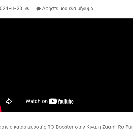
024-11-23
1
Αφήστε μου ένα μήνυμα
αστε ο κατασκευαστής RO Booster στην Κίνα, η Zuanli Ro Pu