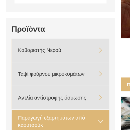
Προϊόντα
Καθαριστής Νερού

Ταψί φούρνου μικροκυμάτων

π
Αντλία αντίστροφης όσμωσης

Παραγωγή εξαρτημάτων από

καουτσούκ