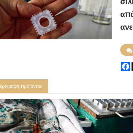
σιλ
από
αν
εριγραφή προϊόντος