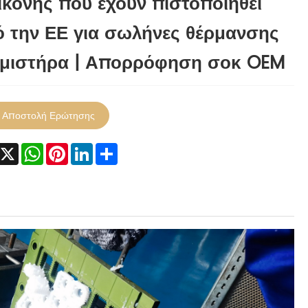
ικόνης που έχουν πιστοποιηθεί
 την ΕΕ για σωλήνες θέρμανσης
εμιστήρα | Απορρόφηση σοκ OEM
Αποστολή Ερώτησης
Facebook
X
WhatsApp
Pinterest
LinkedIn
Share